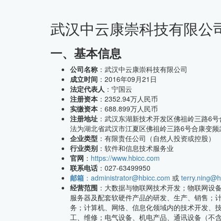
武汉中云康崇科技有限公
CMMI中文网
一、基本信息
公司名称
：武汉中云康崇科技有限公司
成立时间
：2016年09月21日
法定代表人
：宁国云
注册资本
：2352.94万人民币
实缴资本
：688.899万人民币
注册地址
：武汉东湖新技术开发区佛祖岭三路6号
法为湖北省武汉市江夏区佛祖岭三路6号合康变频
企业类型
：有限责任公司（自然人投资或控股）
行业类别
：软件和信息技术服务业
官网
：
https://www.hbicc.com
联系电话
：027-63499950
邮箱
：administrator@hbicc.com
或
terry.ning@
经营范围
：大数据与物联网技术开发；物联网设
服务器及配套软硬件产品的研发、生产、销售；
务；计算机、网络、信息化领域内的技术开发、
工、维修；电气设备、机电产品、通讯设备（不