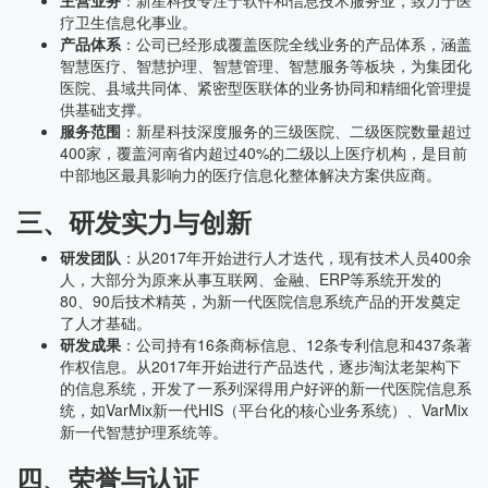
主营业务
：新星科技专注于软件和信息技术服务业，致力于医
疗卫生信息化事业。
产品体系
：公司已经形成覆盖医院全线业务的产品体系，涵盖
智慧医疗、智慧护理、智慧管理、智慧服务等板块，为集团化
医院、县域共同体、紧密型医联体的业务协同和精细化管理提
供基础支撑。
服务范围
：新星科技深度服务的三级医院、二级医院数量超过
400家，覆盖河南省内超过40%的二级以上医疗机构，是目前
中部地区最具影响力的医疗信息化整体解决方案供应商。
三、研发实力与创新
研发团队
：从2017年开始进行人才迭代，现有技术人员400余
人，大部分为原来从事互联网、金融、ERP等系统开发的
80、90后技术精英，为新一代医院信息系统产品的开发奠定
了人才基础。
研发成果
：公司持有16条商标信息、12条专利信息和437条著
作权信息。从2017年开始进行产品迭代，逐步淘汰老架构下
的信息系统，开发了一系列深得用户好评的新一代医院信息系
统，如VarMix新一代HIS（平台化的核心业务系统）、VarMix
新一代智慧护理系统等。
四、荣誉与认证