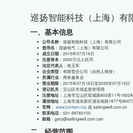
巡扬智能科技（上海）有
CMMI中文网
一、基本信息
公司名称
：巡扬智能科技（上海）有限公司
曾用名
：巡扬电气（上海）有限公司
成立日期
：2015年07月16日
注册资本
：2000万元人民币
法定代表人
：焦玉军
企业类型
：有限责任公司（自然人独资）
所属行业
：商务服务业
营业期限
：2015年07月16日至2035年07月15日
登记机关
：宝山区市场监督管理局
注册地址
：上海市宝山区双城路803弄11号1602A-
通信地址
：上海市浦东新区浦东南路1877号8007
官网
：
www.jointwin.top
或 sailingwell.com.cn
联系电话
：021-68760100
邮箱
：gary@sailingwell.com.can
二、经营范围