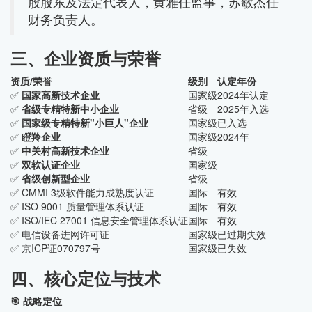
股股东及法定代表人，黄雅任监事，苏敏杰任
财务负责人。
三、企业资质与荣誉
资质/荣誉
级别
认定年份
✅
国家高新技术企业
国家级
2024年认定
✅
省级专精特新中小企业
省级
2025年入选
✅
国家级专精特新"小巨人"企业
国家级
已入选
✅
瞪羚企业
国家级
2024年
✅
中关村高新技术企业
省级
✅
双软认证企业
国家级
✅
省级创新型企业
省级
✅ CMMI 3级软件能力成熟度认证
国际
有效
✅ ISO 9001 质量管理体系认证
国际
有效
✅ ISO/IEC 27001 信息安全管理体系认证
国际
有效
✅ 电信设备进网许可证
国家级
已过期失效
✅ 京ICP证070797号
国家级
已失效
四、核心定位与技术
🎯 战略定位