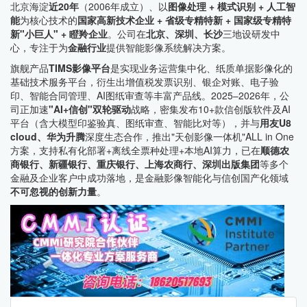
北京海淀
近20年
（2006年成立）、以
图像处理 + 模式识别 + 人工智
能
为核心技术的
国家高新技术企业 + 省级专精特新 + 国家级专精特
新"小巨人" + 瞪羚企业
。公司在
北京、深圳、长沙
三地设研发中
心，专注于为
金融行业
提供智能影像系统解决方案。
旗舰产品
TIMS影像平台
是实现业务运营集中化、纸质单据影像化的
基础技术服务平台，衍生出增值税发票识别、银企对账、电子验
印、智能合同管理、AI图纸审查等丰富产品线。2025–2026年，公
司正加速
"AI+信创"双轮驱动
战略，密集发布10+款信创版软件及AI
平台（含大模型印鉴验真、图纸审查、智能比对等），并与
用友U8
cloud、华为升腾
深度生态合作，推出"天创影像一体机"ALL in One
方案，支持私有化部署+离线全票种处理+本地AI算力，已在
顺德农
商银行、新疆银行、重庆银行、上海农商行、深圳出版集团
等多个
金融及企业客户中成功落地，是金融影像智能化与信创国产化领域
不可忽视的创新力量
。