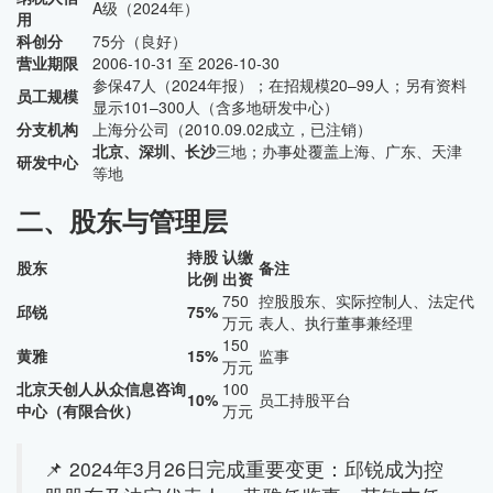
A级（2024年）
用
科创分
75分（良好）
营业期限
2006-10-31 至 2026-10-30
参保47人（2024年报）；在招规模20–99人；另有资料
员工规模
显示101–300人（含多地研发中心）
分支机构
上海分公司（2010.09.02成立，已注销）
北京、深圳、长沙
三地；办事处覆盖上海、广东、天津
研发中心
等地
二、股东与管理层
持股
认缴
股东
备注
比例
出资
750
控股股东、实际控制人、法定代
邱锐
75%
万元
表人、执行董事兼经理
150
黄雅
15%
监事
万元
北京天创人从众信息咨询
100
10%
员工持股平台
中心（有限合伙）
万元
📌 2024年3月26日完成重要变更：邱锐成为控