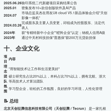
2025.06.26
验印系统二代新建项目采购结果公告
2025.01
密集发布10+款信创版软件及AI产品
市场总监吴杰在用友U8 cloud V5.1新品体验会介绍"天创
2024.07
影像一体机"
完成股东及主要人员变更，邱锐成为控股股东、法定代
2024.03.26
表人
2024年
获"专精特新中小企业""瞪羚企业"认定；纳税人信用A级
2023年
通过中关村科技担保"普惠保"获200万元贷款担保
十、企业文化
项
内容
目
理
"用智能技术让工作和生活更美好"
念
团
硕士研究生占比20%以上，本科占比70%以上，拥有北航、浙大
队
等高技术人才算法团队
氛
学习型企业，轻松的工作氛围，良好的学习环境，人性化管理
围
📝 总结
北京天创征腾信息科技有限公司（天创征腾 / Tecrun）
是一家扎根