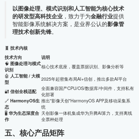
以图像处理、模式识别和人工智能为核心技术
的研发型高科技企业
，致力于为
金融行业
提供
智能影像系统解决方案，是业界公认的
影像管
理技术创新先锋
。
🧬 技术内核
技术方向
说明
🧠
图像处理与模式
核心技术底座，覆盖票据识别、影像分析等
识别
🤖
人工智能 / 大模
2025年起密集布局AI+信创，推出多款AI平台
型
全面兼容国产CPU/OS/数据库/中间件，支持私有
🔐
信创全栈适配
化部署
🔗
HarmonyOS生
推出"影像天创"HarmonyOS APP及移动采集系
态
统
🖥️
华为生态深度合
天创影像一体机集成华为升腾AI算力，支持离线
作
全票种处理
五、核心产品矩阵