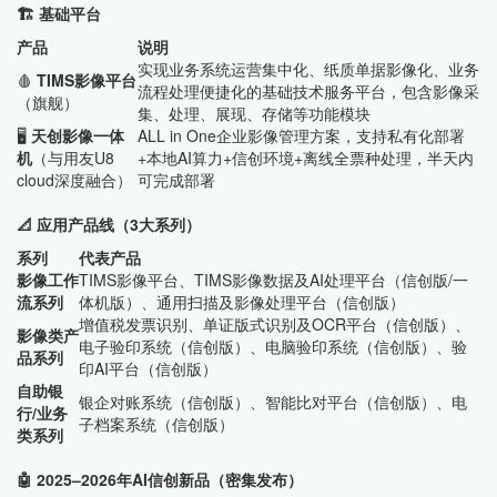
🏗️ 基础平台
产品
说明
实现业务系统运营集中化、纸质单据影像化、业务
🩸
TIMS影像平台
流程处理便捷化的基础技术服务平台，包含影像采
（旗舰）
集、处理、展现、存储等功能模块
🖥️
天创影像一体
ALL in One企业影像管理方案，支持私有化部署
机
（与用友U8
+本地AI算力+信创环境+离线全票种处理，半天内
cloud深度融合）
可完成部署
📐 应用产品线（3大系列）
系列
代表产品
影像工作
TIMS影像平台、TIMS影像数据及AI处理平台（信创版/一
流系列
体机版）、通用扫描及影像处理平台（信创版）
增值税发票识别、单证版式识别及OCR平台（信创版）、
影像类产
电子验印系统（信创版）、电脑验印系统（信创版）、验
品系列
印AI平台（信创版）
自助银
银企对账系统（信创版）、智能比对平台（信创版）、电
行/业务
子档案系统（信创版）
类系列
🤖 2025–2026年AI信创新品（密集发布）