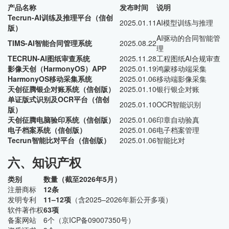
产品名称
发布时间
说明
Tecrun-AI训练及推理平台（信创
2025.01.11
AI模型训练与推理
版）
AI驱动的合同智能管
TIMS-AI智能合同管理系统
2025.08.22
理
TECRUN-AI图纸审查系统
2025.11.28
工程图纸AI合规审查
影像天创（HarmonyOS）APP
2025.01.19
鸿蒙移动端采集
HarmonyOS移动采集系统
2025.01.06
移动端影像采集
天创征腾银企对账系统（信创版）
2025.01.10
银行银企对账
单证版式识别及OCR平台（信创
2025.01.10
OCR智能识别
版）
天创征腾电脑验印系统（信创版）
2025.01.06
印章自动验真
电子档案系统（信创版）
2025.01.06
电子档案管理
Tecrun智能比对平台（信创版）
2025.01.06
智能比对
六、知识产权
类别
数量（截至2026年5月）
注册商标
12条
发明专利
11–12项
（含2025–2026年新公开多项）
软件著作权
63项
备案网站
6个（京ICP备09007350号）