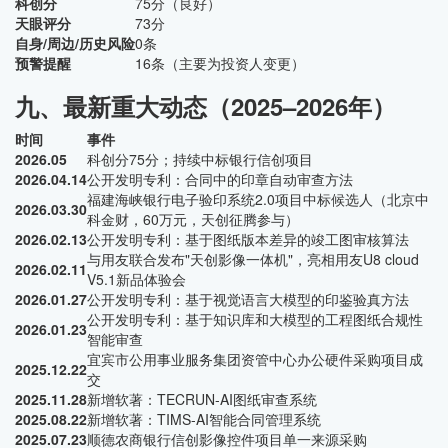
科创分
75分（良好）
天眼评分
73分
自身/周边/历史风险
0条
预警提醒
16条（主要为投资人变更）
九、最新重大动态（2025–2026年）
时间
事件
2026.05
科创分75分；持续中标银行信创项目
2026.04.14
公开发明专利：合同中的印章自动审查方法
福建海峡银行电子验印系统2.0项目中标候选人（北京中
2026.03.30
科金财，60万元，天创征腾参与）
2026.02.13
公开发明专利：基于图纸版本差异的竣工图审核算法
与用友联合发布"天创影像一体机"，亮相用友U8 cloud
2026.02.11
V5.1新品体验会
2026.01.27
公开发明专利：基于视觉语言大模型的印鉴验真方法
公开发明专利：基于知识库和大模型的工程图纸合规性
2026.01.23
智能审查
宜宾市公用事业服务集团资管中心办公硬件采购项目成
2025.12.22
交
2025.11.28
新增软著：TECRUN-AI图纸审查系统
2025.08.22
新增软著：TIMS-AI智能合同管理系统
2025.07.23
顺德农商银行信创影像控件项目单一来源采购