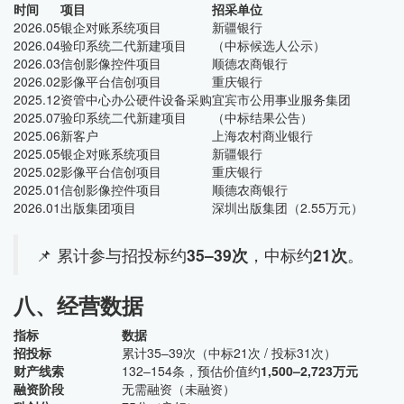
时间
项目
招采单位
2026.05
银企对账系统项目
新疆银行
2026.04
验印系统二代新建项目
（中标候选人公示）
2026.03
信创影像控件项目
顺德农商银行
2026.02
影像平台信创项目
重庆银行
2025.12
资管中心办公硬件设备采购
宜宾市公用事业服务集团
2025.07
验印系统二代新建项目
（中标结果公告）
2025.06
新客户
上海农村商业银行
2025.05
银企对账系统项目
新疆银行
2025.02
影像平台信创项目
重庆银行
2025.01
信创影像控件项目
顺德农商银行
2026.01
出版集团项目
深圳出版集团（2.55万元）
📌 累计参与招投标约
35–39次
，中标约
21次
。
八、经营数据
指标
数据
招投标
累计35–39次（中标21次 / 投标31次）
财产线索
132–154条，预估价值约
1,500–2,723万元
融资阶段
无需融资（未融资）