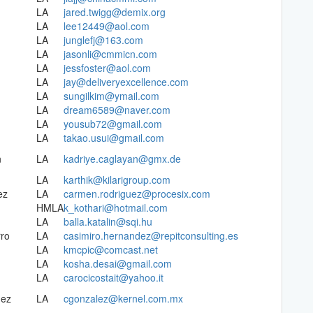
LA
jared.twigg@demix.org
LA
lee12449@aol.com
LA
junglefj@163.com
LA
jasonli@cmmicn.com
LA
jessfoster@aol.com
LA
jay@deliveryexcellence.com
LA
sungilkim@ymail.com
LA
dream6589@naver.com
LA
yousub72@gmail.com
LA
takao.usui@gmail.com
n
LA
kadriye.caglayan@gmx.de
LA
karthik@kilarigroup.com
ez
LA
carmen.rodriguez@procesix.com
HMLA
k_kothari@hotmail.com
LA
balla.katalin@sqi.hu
ro
LA
casimiro.hernandez@repitconsulting.es
LA
kmcpic@comcast.net
LA
kosha.desai@gmail.com
LA
carocicostait@yahoo.it
nez
LA
cgonzalez@kernel.com.mx