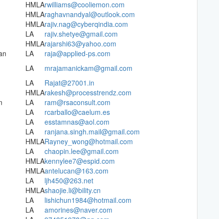
HMLA
rwilliams@cooliemon.com
HMLA
raghavnandyal@outlook.com
HMLA
rajiv.nag@cyberqindia.com
LA
rajiv.shetye@gmail.com
HMLA
rajarshi63@yahoo.com
an
LA
raja@applied-ps.com
LA
mrajamanickam@gmail.com
LA
Rajat@27001.in
HMLA
rakesh@processtrendz.com
n
LA
ram@rsaconsult.com
LA
rcarballo@caelum.es
LA
esstamnas@aol.com
LA
ranjana.singh.mail@gmail.com
HMLA
Rayney_wong@hotmail.com
LA
chaopin.lee@gmail.com
HMLA
kennylee7@espid.com
HMLA
antelucan@163.com
LA
ljh450@263.net
HMLA
shaojie.li@bility.cn
LA
lishichun1984@hotmail.com
LA
amorines@naver.com