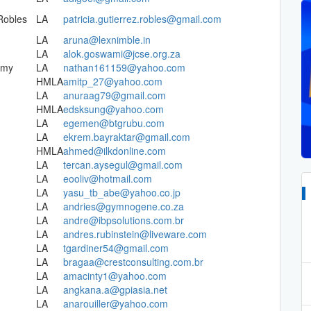
 Robles
LA
patricia.gutierrez.robles@gmail.com
LA
aruna@lexnimble.in
LA
alok.goswami@jcse.org.za
amy
LA
nathan161159@yahoo.com
HMLA
amitp_27@yahoo.com
LA
anuraag79@gmail.com
HMLA
edsksung@yahoo.com
LA
egemen@btgrubu.com
LA
ekrem.bayraktar@gmail.com
HMLA
ahmed@ilkdonline.com
LA
tercan.aysegul@gmail.com
LA
eooliv@hotmail.com
LA
yasu_tb_abe@yahoo.co.jp
LA
andries@gymnogene.co.za
LA
andre@ibpsolutions.com.br
LA
andres.rubinstein@liveware.com
LA
tgardiner54@gmail.com
LA
bragaa@crestconsulting.com.br
LA
amacinty1@yahoo.com
LA
angkana.a@gpiasia.net
LA
anarouiller@yahoo.com