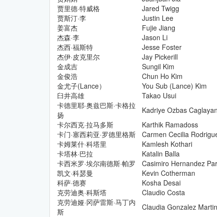
贾里德·特威格
Jared Twigg
贾斯汀·李
Justin Lee
姜富杰
Fujie Jiang
杰森·李
Jason Li
杰西·福斯特
Jesse Foster
杰伊·皮克里尔
Jay Pickerill
金成吉
Sungil Kim
金俊浩
Chun Ho Kim
金尤子(Lance）
You Sub (Lance) Kim
臼井高雄
Takao Usui
卡德里耶·奥兹巴斯·卡格拉
Kadriye Ozbas Caglaya
扬
卡尔西克·拉马多斯
Karthik Ramadoss
卡门·塞西莉亚·罗德里格斯
Carmen Cecilia Rodrigu
卡姆莱什·科塔里
Kamlesh Kothari
卡塔林·巴拉
Katalin Balla
卡西米罗·埃尔南德斯·帕罗
Casimiro Hernandez Par
凯文·科瑟曼
Kevin Cotherman
科萨·德赛
Kosha Desai
克劳迪奥·科斯塔
Claudio Costa
克劳迪娅·冈萨雷斯·马丁内
Claudia Gonzalez Marti
斯