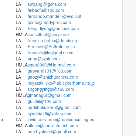
LA
swbang@lgcns.com
LA
feibaofu@126.com
LA
fernando.mandelli@evolui.it
LA
fpinto@modyproc.com
LA
Feng_liyong@outlook.com
HMLA
consultant@cnspi.net
LA
francina.botha@demix.org
LA
Francois@Softrain.co.za
LA
francois@logiqual.qc.ca
LA
anne@szstr.com
HMLA
sgao2000@Hotmail.com
LA
gaoyan0131@163.com
LA
gaozy@zhizhuochina.com
LA
miyazaki.yko@ab.cyberhome.ne.jp
LA
shgongyingqi@126.com
HMLA
gmanaguli@gmail.com
LA
gululei@126.com
LA
harishhkulkarni@gmail.com
LA
syedniaz8@yahoo.com
ro
LA
javier.deramon@repitconsulting.es
HMLA
hitesh@cunixinfotech.com
LA
han.hyuksoo@gmail.com