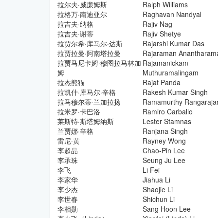
拉尔夫·威廉姆斯
Ralph Williams
拉格万·南迪亚尔
Raghavan Nandyal
拉吉夫·纳格
Rajiv Nag
拉吉夫·谢蒂
Rajiv Shetye
拉贾尔希·库马尔·达斯
Rajarshi Kumar Das
拉贾拉曼·阿南塔拉曼
Rajaraman Anantharam
拉贾马尼卡姆·穆图拉马林加
Rajamanickam
姆
Muthuramalingam
拉杰熊猫
Rajat Panda
拉凯什·库马尔·辛格
Rakesh Kumar Singh
拉马穆尔蒂·兰加拉扬
Ramamurthy Rangaraja
拉米罗·卡巴洛
Ramiro Carballo
莱斯特·斯塔姆纳斯
Lester Stamnas
兰贾娜·辛格
Ranjana Singh
雷尼·黄
Rayney Wong
李超品
Chao-Pin Lee
李承珠
Seung Ju Lee
李飞
Li Fei
李家华
Jiahua Li
李少杰
Shaojie Li
李世春
Shichun Li
李相勋
Sang Hoon Lee