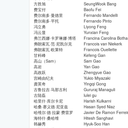
方胜旭
SeungWook Bang
费宝付
Baofu Fei
费尔南多·曼德里
Fernando Mandelli
费尔南多·平托
Fernando Pinto
冯立勇
Liyong Feng
冯云显
Yunxian Feng
弗兰西娜·卡罗琳娜·博塔
Francina Carolina Botha
弗朗索瓦·范·尼凯尔克
Francois van Niekerk
弗朗索瓦·欧莱特
Francois Ouellette
甘科峰
Kefeng Gan
高山（Sam）
Sam Gao
高岩
Yan Gao
高政跃
Zhengyue Gao
宫崎由纪夫
Yukio Miyazaki
龚英奇
Yingqi Gong
古鲁拉吉·马那古利
Gururaj Managuli
古陆磊
lulei gu
哈里什·库尔卡尼
Harish Kulkarni
哈桑·赛义德·尼亚兹
Hasan Syed Niaz
哈维尔·德·拉蒙·费雷罗
Javier De Ramon Ferrei
海特什·桑哈维
Hitesh Sanghavi
韩赫秀
Hyuk-Soo Han