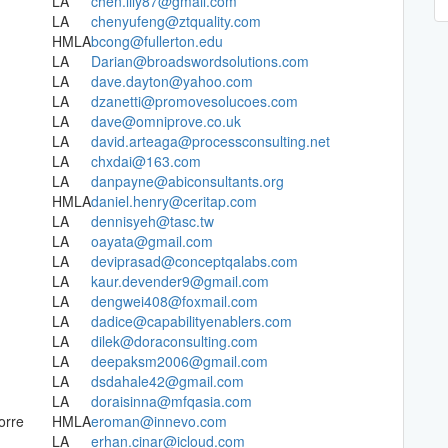
LA
chen.lily87@gmail.com
LA
chenyufeng@ztquality.com
HMLA
bcong@fullerton.edu
LA
Darian@broadswordsolutions.com
LA
dave.dayton@yahoo.com
LA
dzanetti@promovesolucoes.com
LA
dave@omniprove.co.uk
LA
david.arteaga@processconsulting.net
LA
chxdai@163.com
LA
danpayne@abiconsultants.org
HMLA
daniel.henry@ceritap.com
LA
dennisyeh@tasc.tw
LA
oayata@gmail.com
LA
deviprasad@conceptqalabs.com
LA
kaur.devender9@gmail.com
LA
dengwei408@foxmail.com
LA
dadice@capabilityenablers.com
LA
dilek@doraconsulting.com
LA
deepaksm2006@gmail.com
LA
dsdahale42@gmail.com
LA
doraisinna@mfqasia.com
orre
HMLA
eroman@innevo.com
LA
erhan.cinar@icloud.com