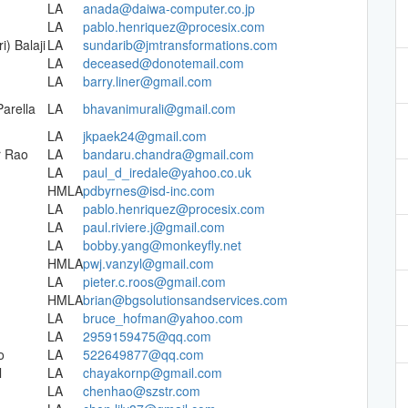
LA
anada@daiwa-computer.co.jp
LA
pablo.henriquez@procesix.com
i) Balaji
LA
sundarib@jmtransformations.com
LA
deceased@donotemail.com
LA
barry.liner@gmail.com
Parella
LA
bhavanimurali@gmail.com
LA
jkpaek24@gmail.com
r Rao
LA
bandaru.chandra@gmail.com
LA
paul_d_iredale@yahoo.co.uk
HMLA
pdbyrnes@isd-inc.com
LA
pablo.henriquez@procesix.com
LA
paul.riviere.j@gmail.com
LA
bobby.yang@monkeyfly.net
HMLA
pwj.vanzyl@gmail.com
LA
pieter.c.roos@gmail.com
HMLA
brian@bgsolutionsandservices.com
LA
bruce_hofman@yahoo.com
LA
2959159475@qq.com
o
LA
522649877@qq.com
l
LA
chayakornp@gmail.com
LA
chenhao@szstr.com