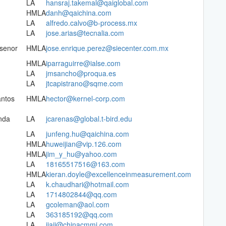
LA
hansraj.takemal@qaiglobal.com
HMLA
danh@qaichina.com
LA
alfredo.calvo@b-process.mx
LA
jose.arias@tecnalia.com
asenor
HMLA
jose.enrique.perez@siecenter.com.mx
HMLA
iparraguirre@ialse.com
LA
jmsancho@proqua.es
LA
jtcapistrano@sqme.com
antos
HMLA
hector@kernel-corp.com
nda
LA
jcarenas@global.t-bird.edu
LA
junfeng.hu@qaichina.com
HMLA
huweijian@vip.126.com
HMLA
jim_y_hu@yahoo.com
LA
18165517516@163.com
HMLA
kieran.doyle@excellenceinmeasurement.com
LA
k.chaudhari@hotmail.com
LA
1714802844@qq.com
LA
gcoleman@aol.com
LA
363185192@qq.com
LA
jiajj@chinacmmi.com