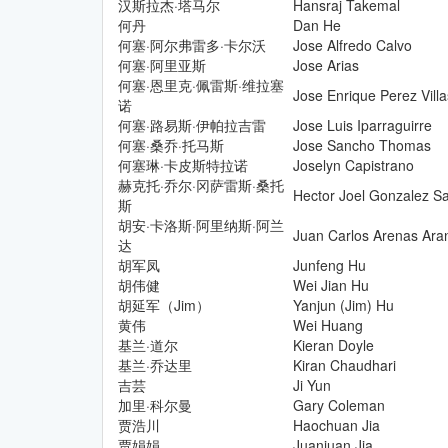
汉斯拉杰·塔马尔
Hansraj Takemal
何丹
Dan He
何塞·阿尔弗雷多·卡尔沃
Jose Alfredo Calvo
何塞·阿里亚斯
Jose Arias
何塞·恩里克·佩雷斯·维拉塞
Jose Enrique Perez Vill
诺
何塞·路易斯·伊帕拉吉雷
Jose Luis Iparraguirre
何塞·桑乔·托马斯
Jose Sancho Thomas
何塞琳·卡皮斯特拉诺
Joselyn Capistrano
赫克托·乔尔·冈萨雷斯·桑托
Hector Joel Gonzalez S
斯
胡安·卡洛斯·阿里纳斯·阿兰
Juan Carlos Arenas Ara
达
胡军凤
Junfeng Hu
胡伟健
Wei Jian Hu
胡延军（Jim）
Yanjun (Jim) Hu
黄伟
Wei Huang
基兰·道尔
Kieran Doyle
基兰·乔达里
Kiran Chaudhari
吉芸
Ji Yun
加里·科尔曼
Gary Coleman
贾浩川
Haochuan Jia
贾娟娟
Juanjuan Jia