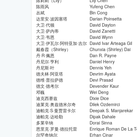
陈莉莉（Lily）
Lily Chen
陈雨风
Yufeng Chen
丛斌
Bin Cong
达里安·波因塞塔
Darian Poinsetta
大卫·代顿
David Dayton
大卫·萨内蒂
David Zanetti
大卫·韦恩
David Wynn
大卫·伊瓦尔·阿特亚加·吉尔
David Ivar Arteaga Gil
戴春霞（Shirley）
Chunxia (Shirley) Dai
丹·R·佩恩
Dan R. Payne
丹尼尔·亨利
Daniel Henry
丹尼斯·叶
Dennis Yeh
德夫林·阿亚塔
Devrim Ayata
德维·普拉萨德
Devi Prasad
德文·德考尔
Devender Kaur
邓巍
Wei Deng
迪克西赛兹
Dixie Dice
迪莱克·奥兹德米尔奇
Dilek Ozdemirci
迪帕克·S·曼贾雷卡尔
Deepak S. Manjarekar
迪帕克·达哈勒
Dipak Dahale
多莱辛纳
Dorai Sinna
恩里克·罗曼·德拉托雷
Enrique Roman De La T
尔罕奇纳尔
Erhan Cinar