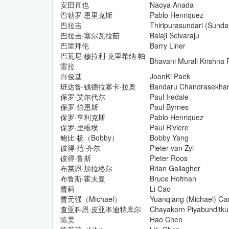
安田直也
Naoya Anada
巴勃罗·恩里克斯
Pablo Henriquez
巴拉吉
Thiripurasundari (Sundar
巴拉吉·塞尔瓦拉茹
Balaji Selvaraju
巴里拜伦
Barry Liner
巴瓦尼·穆拉利·克里希纳·帕
Bhavani Murali Krishna 
雷拉
白俊基
JoonKi Paek
班达鲁·钱德拉塞卡·拉奥
Bandaru Chandrasekha
保罗·艾尔代尔
Paul Iredale
保罗·伯恩斯
Paul Byrnes
保罗·亨利克斯
Pablo Henriquez
保罗·里维埃
Paul Riviere
鲍比·杨（Bobby）
Bobby Yang
彼得·范·齐尔
Pieter van Zyl
彼得·鲁斯
Pieter Roos
布莱恩·加拉格尔
Brian Gallagher
布鲁斯·霍夫曼
Bruce Hofman
曹莉
Li Cao
曹元强（Michael）
Yuanqiang (Michael) Ca
查亚科恩·皮亚本迪特库尔
Chayakorn Piyabunditku
陈昊
Hao Chen