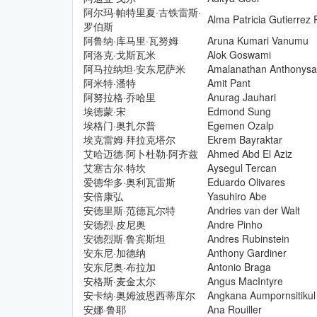
阿尔玛·帕特里夏·古铁雷斯·
Alma Patricia Gutierrez
罗伯斯
阿鲁纳·库马里·瓦努姆
Aruna Kumari Vanumu
CMMI中文网
阿洛克·戈斯瓦米
Alok Goswami
阿马拉纳坦·安东尼萨米
Amalanathan Anthonys
阿米特·潘特
Amit Pant
阿努拉格·乔哈里
Anurag Jauhari
埃德蒙·宋
Edmond Sung
埃格门·奥扎尔普
Egemen Ozalp
埃克雷姆·拜拉克塔尔
Ekrem Bayraktar
艾哈迈德·阿卜杜勒·阿齐兹
Ahmed Abd El Aziz
艾塞古尔·特坎
Aysegul Tercan
爱德华多·奥利瓦雷斯
Eduardo Olivares
安倍康弘
Yasuhiro Abe
安德里斯·范德瓦尔特
Andries van der Walt
安德烈·皮尼奥
Andre Pinho
安德烈斯·鲁宾斯坦
Andres Rubinstein
安东尼·加德纳
Anthony Gardiner
安东尼奥·布拉加
Antonio Braga
安格斯·麦金太尔
Angus MacIntyre
安卡纳·奥姆波恩西蒂库尔
Angkana Aumpornsitikul
安娜·鲁耶
Ana Rouiller