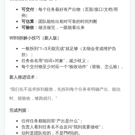
可交付
：每个任务最好有产出物（页面/接口/文档/用
例）
可估算
：团队能给出相对可靠的时间判断
可验收
：做没做完，一眼能看出来
WBS拆解小技巧（新人版）
一般拆到“1–3天能完成”就足够（太细会变成维护负
担）；
任务命名用“动词+对象”，减少歧义；
每个交付物至少对应一个“验收动作”（谁验、怎么验）。
新人推进话术
：
“我们先不追求拆到极致，先拆到每个任务有明确产出、能估
时、能验收，够跑就行。”
完成判据
：
任何任务都能回答“产出是什么”；
负责人看到任务名不会反问“我到底要做啥”；
估时是团队给的，不是PM拍的。