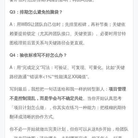
Q3：排期怎么避免拍脑袋？
A：用WBS让团队自己估时；先排里程碑，再补节奏；关键依
赖要提前锁定（尤其跨团队接口、关键资源）。必要时用甘特
图梳理前后置关系与关键路径会更直观。
Q4：验收标准写不好怎么办？
A：用“完成定义”写法：可验证、可复现、可量化。比如“关键
路径跑通”“错误率<1%”“性能满足XX阈值”。
写到最后，我想把一句话送给和我一样的转型新人：
项目管理
不是控制混乱，而是学会与不确定共处
。当你开始认真思考
「项目计划怎么做」，你其实在练习一种能力：把模糊的期待
翻译成清晰的协作方式。
你不必一开始就做出完美计划，但你可以从这8步开始，给团队
一张共同地图：该往哪走、走到哪算完成、偏了怎么一起调。