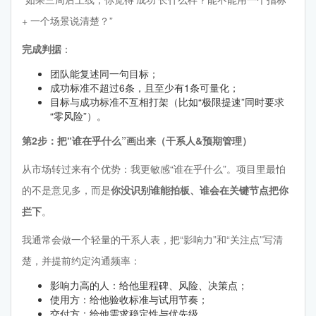
+ 一个场景说清楚？”
完成判据
：
团队能复述同一句目标；
成功标准不超过6条，且至少有1条可量化；
目标与成功标准不互相打架（比如“极限提速”同时要求
“零风险”）。
第2步：把“谁在乎什么”画出来（干系人&预期管理）
从市场转过来有个优势：我更敏感“谁在乎什么”。项目里最怕
的不是意见多，而是
你没识别谁能拍板、谁会在关键节点把你
拦下
。
我通常会做一个轻量的干系人表，把“影响力”和“关注点”写清
楚，并提前约定沟通频率：
影响力高的人：给他里程碑、风险、决策点；
使用方：给他验收标准与试用节奏；
交付方：给他需求稳定性与优先级。