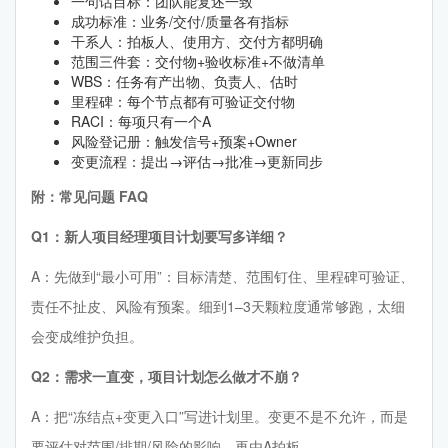
一句话目标：团队能复述一致
成功标准：业务/交付/质量各有指标
干系人：拍板人、使用方、交付方都明确
范围三件套：交付物+验收标准+不做清单
WBS：任务有产出物、负责人、估时
里程碑：每个节点都有可验证交付物
RACI：每项只有一个A
风险登记册：触发信号+预案+Owner
变更流程：提出→评估→批准→更新同步
附：常见问题 FAQ
Q1：新人项目经理项目计划要写多详细？
A：先做到“最小可用”：目标清楚、范围钉住、里程碑可验证、
责任不扯皮、风险有预案。细到1–3天颗粒度通常够跑，太细
会变成维护负担。
Q2：需求一直变，项目计划怎么做才不崩？
A：把“冻结点+变更入口”写进计划里。变更不是不允许，而是
要评估对范围/排期/风险的影响，再由A拍板。