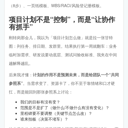
（8步）、一页纸模板、WBS/RACI/风险登记册模板。
项目计划不是“控制”，而是“让协作
有抓手”
刚转岗那会儿，我以为「项目计划怎么做」就是拉一张甘特
图：列任务、排日期、发群里。结果执行第一周就翻车：业务
临时加需求、研发说要动底层、测试问验收标准、我夹在中间
越解释越乱。
后来我才懂：
计划的作用不是预测未来，而是给团队一个“共同
参照系”
。当需求变了、资源卡了，你不至于靠情绪和口才硬
扛，而是能回到那张参照系上讨论：
我们的目标有没有变？
范围是不是扩了（做什么/不做什么有没有变化）？
里程碑要不要调整（关键节点怎么改）？
谁来拍板（决策不堵车）？