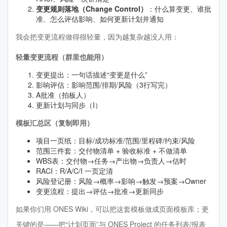
变更规则落地（Change Control）
：什么算变更、谁批
准、怎么评估影响、如何更新计划并通知
我会把变更流程做得很轻量，因为越复杂越没人用：
轻量变更流程（群里也能用）
变更提出：一句话描述“变更是什么”
影响评估：影响范围/排期/风险（3行写完）
A批准（拍板人）
更新计划与同步（I）
模板汇总区（复制即用）
项目一页纸：目标/成功标准/范围/里程碑/约束/风险
范围三件套：交付物清单 + 验收标准 + 不做清单
WBS表：交付物→任务→产出物→负责人→估时
RACI：R/A/C/I 一页定清
风险登记册：风险→概率→影响→触发→预案→Owner
变更流程：提出→评估→批准→更新同步
如果你们用 ONES Wiki，可以把这套模板做成页面模板库；更
关键的是——把“计划页面”与 ONES Project 的任务列表/报表