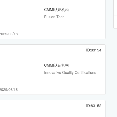
CMMI认证机构
Fusion Tech
2029/06/18
ID:83154
CMMI认证机构
Innovative Quality Certifications
2029/06/18
ID:83152