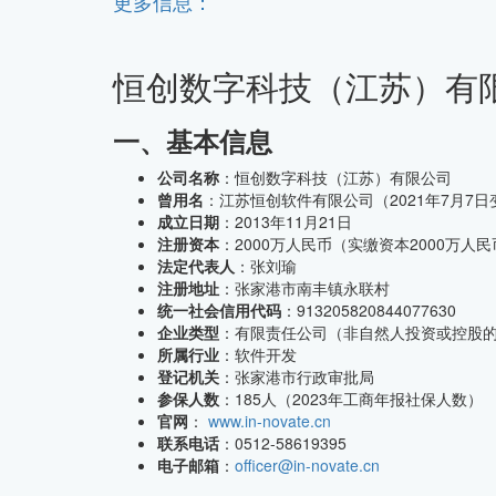
更多信息：
恒创数字科技（江苏）有
CMMI中文网
一、基本信息
公司名称
：恒创数字科技（江苏）有限公司
曾用名
：江苏恒创软件有限公司（2021年7月7
成立日期
：2013年11月21日
注册资本
：2000万人民币（实缴资本2000万人
法定代表人
：张刘瑜
注册地址
：张家港市南丰镇永联村
统一社会信用代码
：913205820844077630
企业类型
：有限责任公司（非自然人投资或控股
所属行业
：软件开发
登记机关
：张家港市行政审批局
参保人数
：185人（2023年工商年报社保人数）
官网
：
www.in-novate.cn
联系电话
：0512-58619395
电子邮箱
：
officer@in-novate.cn