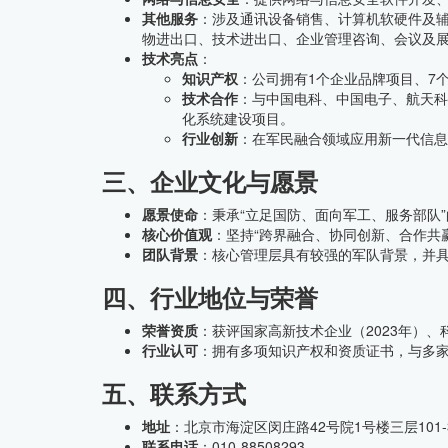
其他服务
：涉及通讯设备销售、计算机软硬件及
物进出口、技术进出口、企业管理咨询、会议及
技术亮点
：
知识产权
：公司拥有1个企业品牌项目、7
技术合作
：与中国电科、中国电子、航天科
化系统建设项目。
行业创新
：在军民融合领域应用新一代信息
三、企业文化与愿景
愿景使命
：秉承“立足国防、面向军工、服务部队
核心价值观
：坚持“跨界融合、协同创新、合作共
团队背景
：核心管理层具有较强的军队背景，并
四、行业地位与荣誉
荣誉资质
：获评国家高新技术企业（2023年）、
行业认可
：拥有多项知识产权和资质证书，与多
五、联系方式
地址
：北京市海淀区闵庄路42号院1号楼三层101-3
联系电话
：010-88508293