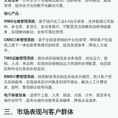
主营业务
：公司专注于仓储物流相关产品的研发、咨询规划、集成
管理，提供全方位的数字化解决方案。
核心产品
：
WMS仓储管理系统
：基于现代化工业4.0自主研发，支持集团公司架
构、多仓库、多货主、多业务模式，可配置灵活策略和流程增值服
务，实现物动账动、全程可视化管理。
OMS订单管理系统
：基于全渠道营销的中台化管理，帮助客户完成
线上线下一体化新零售模式的转变，提高发货效率，降低人力成
本。
TMS运输管理系统
：面向供应链物流多业务场景，优化运力、路
线、人员、承运商，实现供应链物流运力资源的合理配置、动态跟
踪和作业任务的全程监控。
BMS计费管理系统
：按照财务理念制定应收应付规范，统计客户货
主应收账单，实现成本应付对账及利润可视化，解决人工计费误
差、超时、繁琐易出错等问题。
电子标签设备
：适用于上架、入库、拣选、分拣、计件、退货等仓
储作业环节，提高仓储作业效率及准确率，降低企业成本。
三、市场表现与客户群体