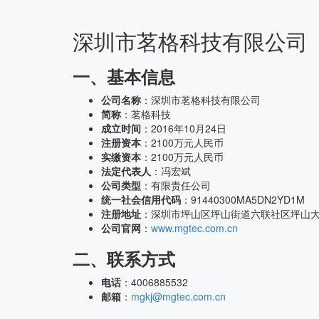
深圳市茗格科技有限公司
CMMI中文网
一、基本信息
公司名称
：深圳市茗格科技有限公司
简称
：茗格科技
成立时间
：2016年10月24日
注册资本
：2100万元人民币
实缴资本
：2100万元人民币
法定代表人
：冯宏斌
公司类型
：有限责任公司
统一社会信用代码
：91440300MA5DN2YD1M
注册地址
：深圳市坪山区坪山街道六联社区坪山大道2
公司官网
：
www.mgtec.com.cn
二、联系方式
电话
：4006885532
邮箱
：
mgkj@mgtec.com.cn