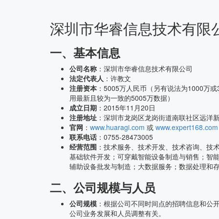
深圳市华睿信息技术有限公
CMMI中文网
一、基本信息
公司名称
：深圳市华睿信息技术有限公司
法定代表人
：许教文
注册资本
：5005万人民币（另有说法为1000万或
用最新且较为一致的5005万数据）
成立日期
：2015年11月20日
注册地址
：深圳市龙岗区龙岗街道南联社区远洋新干
官网
：
www.huaragi.com
或
www.expert168.com
联系电话
：0755-28473005
经营范围
：技术服务、技术开发、技术咨询、技
基础软件开发；可穿戴智能设备制造与销售；智
辅助设备批发与制造；大数据服务；数据处理和
二、公司规模与人员
公司规模
：根据公司不同时间点的招聘信息和公开数据
公司业务发展和人员调整有关。