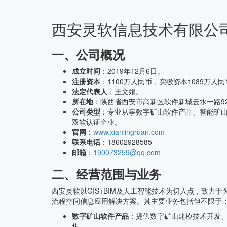
西安灵软信息技术有限公
CMMI中文网
一、公司概况
成立时间
：2019年12月6日。
注册资本
：1100万人民币，实缴资本1089万人
法定代表人
：王文娟。
所在地
：陕西省西安市高新区软件新城云水一路92
公司类型
：专业从事数字矿山软件产品、智能矿
双软认证企业。
官网
：
www.xianlingruan.com
联系电话
：18602928585
邮箱
：
190073259@qq.com
二、经营范围与业务
西安灵软以GIS+BIM及人工智能技术为切入点，致力
流程空间信息应用解决方案。其主要业务包括但不限于
数字矿山软件产品
：提供数字矿山建模技术开发
售。