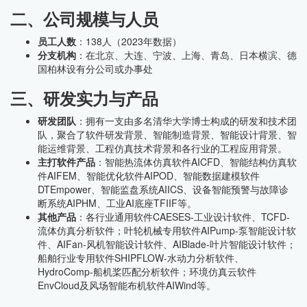
二、公司规模与人员
员工人数
：138人（2023年数据）
分支机构
：在北京、大连、宁波、上海、青岛、日本横滨、德
国柏林设有分公司或办事处
三、研发实力与产品
研发团队
：拥有一支由多名清华大学博士构成的研发和技术团
队，聚合了软件研发背景、智能制造背景、智能设计背景、智
能运维背景、工程仿真技术背景和各行业的工程应用背景。
主打软件产品
：智能热流体仿真软件AICFD、智能结构仿真软
件AIFEM、智能优化软件AIPOD、智能数据建模软件
DTEmpower、智能监盘系统AIICS、设备智能预警与故障诊
断系统AIPHM、工业AI底座TFIIF等。
其他产品
：各行业通用软件CAESES-工业设计软件、TCFD-
流体仿真分析软件；叶轮机械专用软件AIPump-泵智能设计软
件、AIFan-风机智能设计软件、AIBlade-叶片智能设计软件；
船舶行业专用软件SHIPFLOW-水动力分析软件、
HydroComp-船机桨匹配分析软件；环境仿真云软件
EnvCloud及风场智能布机软件AIWind等。