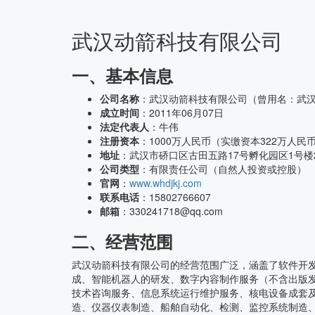
武汉动箭科技有限公司
CMMI中文网
一、基本信息
公司名称
：武汉动箭科技有限公司（曾用名：武
成立时间
：2011年06月07日
法定代表人
：牛伟
注册资本
：1000万人民币（实缴资本322万人民
地址
：武汉市硚口区古田五路17号孵化园区1号楼2
公司类型
：有限责任公司（自然人投资或控股）
官网
：
www.whdjkj.com
联系电话
：15802766607
邮箱
：330241718@qq.com
二、经营范围
武汉动箭科技有限公司的经营范围广泛，涵盖了软件开
成、智能机器人的研发、数字内容制作服务（不含出版
技术咨询服务、信息系统运行维护服务、核电设备成套
造、仪器仪表制造、船舶自动化、检测、监控系统制造