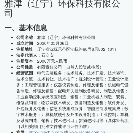
雅津（辽宁）环保科技有限公
司
一、基本信息
公司名称
：雅津（辽宁）环保科技有限公司
成立时间
：2020年05月06日
注册地址
：辽宁省沈抚示范区沈抚路66号8层802（81）
法定代表人
：石立安
注册资本
：2000万元人民币
公司性质
：有限责任公司（自然人投资或控股）
经营范围
：电气安装服务；技术服务、技术开发、技术咨询、
技术交流、技术转让、技术推广；规划设计管理；工业设计服
务；工程管理服务；仪器仪表制造、修理及销售；机械电气设
备制造、修理及销售；配电开关控制设备研发、制造及销售；
工业自动控制系统装置制造、销售；工业机器人制造、安装、
维修及销售；物联网技术研发、设备制造及销售；软件开发、
外包服务及销售；信息系统集成服务；智能控制系统集成；数
字技术服务；计算机软硬件及外围设备制造；工业控制计算机
及系统制造、销售；技术进出口；货物进出口等（具体经营项
目以相关部门批准文件或许可证件为准）。
官网
：
http://lnjachin.com
或
www.jachin.com.cn