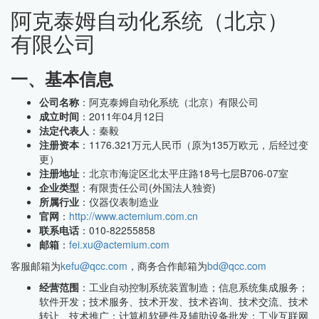
阿克泰姆自动化系统（北京）
有限公司
一、基本信息
公司名称
：阿克泰姆自动化系统（北京）有限公司
成立时间
：2011年04月12日
法定代表人
：秦毅
注册资本
：1176.321万元人民币（原为135万欧元，后经过变
更）
注册地址
：北京市海淀区北太平庄路18号七层B706-07室
企业类型
：有限责任公司(外国法人独资)
所属行业
：仪器仪表制造业
官网
：
http://www.actemium.com.cn
联系电话
：010-82255858
邮箱
：
fei.xu@actemium.com
客服邮箱为
kefu@qcc.com
，商务合作邮箱为
bd@qcc.com
经营范围
：工业自动控制系统装置制造；信息系统集成服务；
软件开发；技术服务、技术开发、技术咨询、技术交流、技术
转让、技术推广；计算机软硬件及辅助设备批发；工业互联网