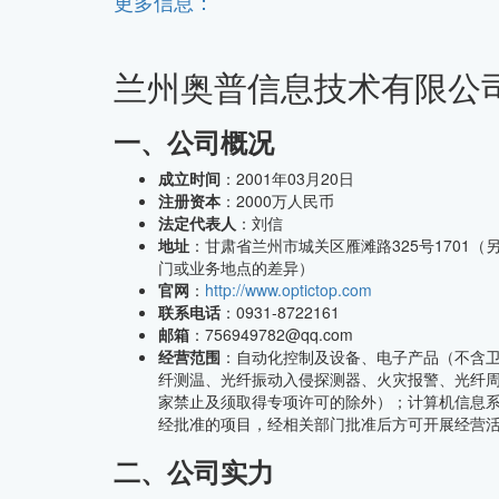
更多信息：
兰州奥普信息技术有限公
CMMI中文网
一、公司概况
成立时间
：2001年03月20日
注册资本
：2000万人民币
法定代表人
：刘信
地址
：甘肃省兰州市城关区雁滩路325号1701
门或业务地点的差异）
官网
：
http://www.optictop.com
联系电话
：0931-8722161
邮箱
：756949782@qq.com
经营范围
：自动化控制及设备、电子产品（不含
纤测温、光纤振动入侵探测器、火灾报警、光纤
家禁止及须取得专项许可的除外）；计算机信息
经批准的项目，经相关部门批准后方可开展经营
二、公司实力