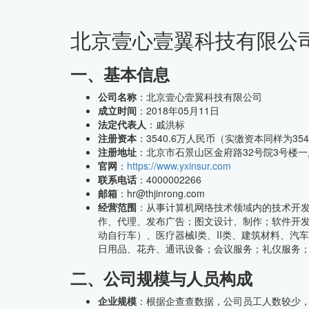
北京壹心壹翼科技有限公
CMMI中文网
一、基本信息
公司名称
：北京壹心壹翼科技有限公司
成立时间
：2018年05月11日
法定代表人
：戚洪标
注册资本
：3540.6万人民币（实缴资本同样为354
注册地址
：北京市石景山区金府路32号院3号楼一层
官网
：
https://www.yxinsur.com
联系电话
：4000002266
邮箱
：hr@thjinrong.com
经营范围
：从事计算机网络技术领域内的技术开
作、代理、发布广告；图文设计、制作；软件开
动自行车）、医疗器械I类、II类、建筑材料、
日用品、花卉、通讯设备；会议服务；礼仪服务
二、公司规模与人员构成
企业规模
：根据企查查数据，公司员工人数较少，