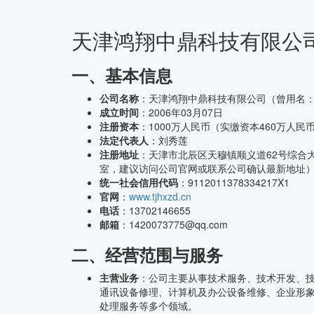
天津鸿翔中鼎科技有限公
CMMI中文网
一、基本信息
公司名称
：天津鸿翔中鼎科技有限公司（曾用名
成立时间
：2006年03月07日
注册资本
：1000万人民币（实缴资本460万人民
法定代表人
：刘秀莲
注册地址
：天津市北辰区天穆镇顺义道62号综合大
室，建议访问公司官网或联系公司确认最新地址
统一社会信用代码
：9112011378334217X1
官网
：
www.tjhxzd.cn
电话
：13702146655
邮箱
：1420073775@qq.com
二、经营范围与服务
主营业务
：公司主要从事技术服务、技术开发、
通讯设备修理、计算机及办公设备维修、企业形
处理服务等多个领域。