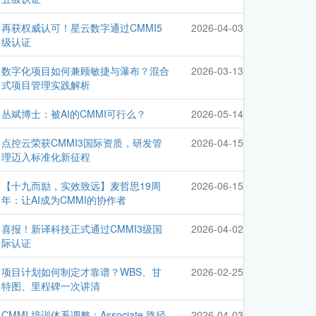
再获权威认可！星云数字通过CMMI5
2026-04-03
级认证
数字化项目如何兼顾敏捷与瀑布？混合
2026-03-13
式项目管理实践解析
丛斌博士：被AI的CMMI可行么？
2026-05-14
点控云荣获CMMI3国际资质，研发管
2026-04-15
理迈入标准化新征程
【十九而励，实效致远】麦哲思19周
2026-06-15
年：让AI成为CMMI的协作者
喜报！新译科技正式通过CMMI3级国
2026-04-02
际认证
项目计划如何制定才靠谱？WBS、甘
2026-02-25
特图、里程碑一次讲清
CMMI 培训体系调整：Associate 路径
2026-04-03