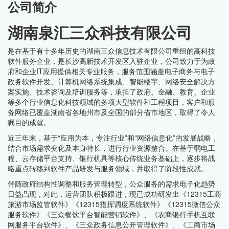
公司简介
湖南泉汇三众科技有限公司
是在基于有十多年历史的湖南三众信息技术有限公司重组的高科技
软件服务企业，是长沙高新技术开发区入驻企业，公司致力于为政
府和企业IT应用提供相关专业服务，服务范围涵盖电子商务与电子
政务软件开发、计算机网络系统集成、智能楼宇、网络安全解决方
案实施、技术咨询及培训服务等，承担了政府、金融、教育、企业
等多个行业信息化科技领域的多项大型软件和工程项目，客户和服
务网络已覆盖湖南省各地州市及全国的部分省市地区，取得了令人
瞩目的成就。
近三年来，基于“应用为本，专注行业”和“网络信息化”的发展战略，
结合市场需求变化及本身特长，进行行业资源整合。在基于弱电工
程、云存储平台支持、银行机具等核心传统业务基础上，逐步将战
略重点转移到软件产品研发与服务领域，并取得了阶段性成就。
伴随政府结构性调整和服务管理转型，公众服务的需求电子化趋势
日益凸现，对此，运营团队积极跟进，现已成功研发出《12315工商
旅游市场监管软件》《12315指挥调度系统软件》《12315微信公众
服务软件》《三众餐饮平台智能营销软件》、《农商银行手机互联
网服务平台软件》、《三众政务信息公开管理软件》、《工商市场