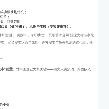
、成功标准是什么；
何切片；
准备、回归范围；
围边界（做/不做）、风险与依赖（专项评审项）。
并可追溯”。实践中，你可以把“一页纸需求合同”沉淀为标准字段
池、编写需求、定义需求状态与属性，并将需求与任务规划到迭代里，便
”
成本”前置
。对中国企业尤其关键——因为人员流动、跨团队依
交付物
条）