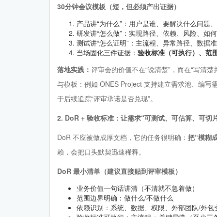
30分钟会议模板（短，但必须产出证据）
产品讲“为什么”：用户是谁、要解决什么问题
研发讲“怎么做”：实现路径、依赖、风险、如
测试讲“怎么证明”：主流程、异常路径、数据
当场固化三件证据：
验收标准（可执行）、范
落地实践：
评审会的价值不在“说清楚”，而在“写清楚
与模板：例如 ONES Project 支持建立需求
于后续追踪“评审承诺是否兑现”。
2. DoR + 验收标准：让需求“可测试、可估算、可切片
DoR 不应被做成厚文档，它的任务很明确：
把“模糊
赖，会把口头默契迅速稀释。
DoR 最小清单（建议直接贴到评审模板）
业务价值一句话讲清（不清就不急着做）
范围边界明确：做什么/不做什么
依赖识别：系统、数据、权限、外部团队/外包
验收标准可执行：主流程 + 关键异常（至少三