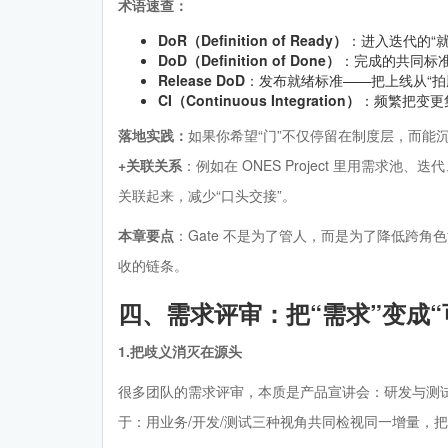
术语速查：
DoR（Definition of Ready）
：进入迭代的“
DoD（Definition of Done）
：完成的共同标准
Release DoD
：发布就绪标准——把上线从“拍脑
CI（Continuous Integration）
：频繁把变更
落地实践：
如果你希望“门”不仅停留在制度层，而能
+关联关系
：例如在 ONES Project 里用需
关联起来，减少“口头交接”。
本章要点
：Gate 不是为了管人，而是为了降低跨角
收的链条。
四、需求评审：把“需求”变成“
1.把歧义消灭在源头
很多团队的需求评审，本质是产品宣讲会：研发与测试“听完再
于：用业务/开发/测试三种视角共同检视同一增量，