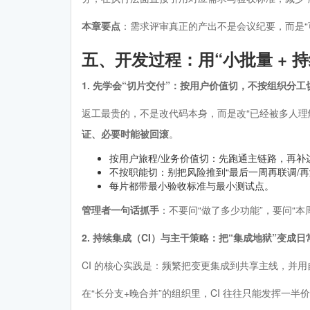
本章要点
：需求评审真正的产出不是会议纪要，而是“可执
五、开发过程：用“小批量 + 
1. 先学会“切片交付”：按用户价值切，不按组织分工
返工最贵的，不是改代码本身，而是改“已经被多人理
证、必要时能被回滚
。
按用户旅程/业务价值切：先跑通主链路，再补
不按职能切：别把风险推到“最后一周再联调/再
每片都带最小验收标准与最小测试点。
管理者一句话抓手
：不要问“做了多少功能”，要问“
2. 持续集成（CI）与主干策略：把“集成地狱”变成日
CI 的核心实践是：频繁把变更集成到共享主线，并
在“长分支+晚合并”的组织里，CI 往往只能发挥一