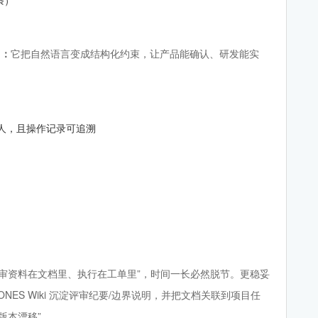
）：
它把自然语言变成结构化约束，让产品能确认、研发能实
批人，且操作记录可追溯
评审资料在文档里、执行在工单里”，时间一长必然脱节。更稳妥
ES Wiki 沉淀评审纪要/边界说明，并把文档关联到项目任
版本漂移”。