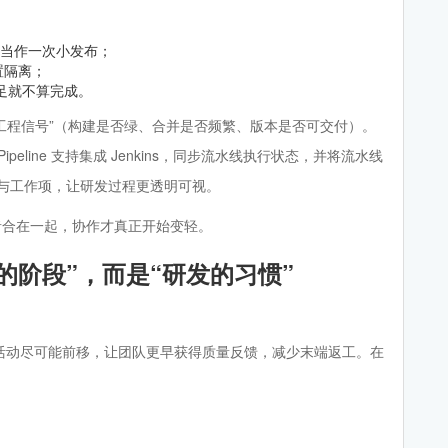
并当作一次小发布；
置隔离；
不满足就不算完成。
“工程信号”（构建是否绿、合并是否频繁、版本是否可交付）。
eline 支持集成 Jenkins，同步流水线执行状态，并将流水线
与工作项，让研发过程更透明可视。
。两者合在一起，协作才真正开始变轻。
的阶段”，而是“研发的习惯”
想是：把测试活动尽可能前移，让团队更早获得质量反馈，减少末端返工。在