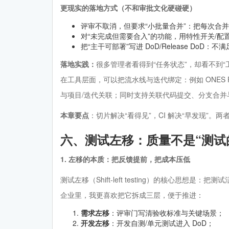
更现实的落地方式（不和审批文化硬碰硬）
评审不取消，但要求“小批量合并”：把每次合
对“未完成但需要合入”的功能，用特性开关/配
把“主干可部署”写进 DoD/Release DoD：
落地实践：
很多管理者看得到“任务状态”，却看不到
在工具层面，可以把流水线与迭代绑定：例如 ONES Pip
与项目/迭代关联；同时支持关联代码提交、分支合并
本章要点
：切片解决“看得见”，CI 解决“早发现”
六、测试左移：质量不是“测试
1. 左移的本质：把反馈提前，把成本压低
测试左移（Shift-left testing）的核心思
企业里，我更喜欢把它拆成三层，便于推进：
需求左移
：评审门写清验收标准与关键场景；
开发左移
：开发自测/单元测试进入 DoD；