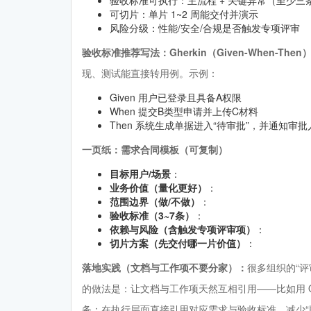
可切片：单片 1~2 周能交付并演示
风险分级：性能/安全/合规是否触发专项评审
验收标准推荐写法：Gherkin（Given-When-Then
现、测试能直接转用例。示例：
Given 用户已登录且具备A权限
When 提交B类型申请并上传C材料
Then 系统生成单据进入“待审批”，并通知审
一页纸：需求合同模板（可复制）
目标用户/场景
：
业务价值（量化更好）
：
范围边界（做/不做）
：
验收标准（3~7条）
：
依赖与风险（含触发专项评审项）
：
切片方案（先交付哪一片价值）
：
落地实践（文档与工作项不要分家）：
很多组织的“
的做法是：让文档与工作项天然互相引用——比如用 ON
务；在执行层面直接引用对应需求与验收标准，减少“