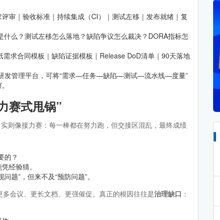
评审｜验收标准｜持续集成（CI）｜测试左移｜发布就绪｜复
D是什么？测试左移怎么落地？缺陷争议怎么裁决？DORA指标怎
需求合同模板｜缺陷证据模板｜Release DoD清单｜90天落地
化研发管理平台，可将“需求—任务—缺陷—测试—流水线—度量”
擦。
力赛式甩锅”
，实则像接力赛：每一棒都在努力跑，但交接区混乱，最终成绩
要的？
能凭经验猜。
问题”，但来不及“预防问题”。
更多会议、更长文档、更强催促。真正的根因往往是
治理缺口
：