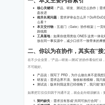
一、本文主要内容索引
核心关键词
：产品、研发、测试怎么协作｜需求
盘改进
CMMI中文网
相关长尾问题
：需求评审会怎么开？DoR/Do
么看？
本文交付物
：五道门（Gate）协作框架｜一页纸
路线图
工具落地
：如果你使用类似 ONES 这类一体
放在同一事实源中，减少口径不一致带来的摩
二、你以为在协作，其实在“接
在不少企业里，“产品—研发—测试”的协作看似忙碌
不可能好。
产品说：我写了 PRD，为什么做出来不是我想
研发说：需求边界不清、验收标准模糊，我只
测试说：版本到我这里已经很晚了，我只能“发现
如果把它仅仅归因于沟通不足，就会走向错误解法：
契约缺失
：需求没有形成“共同可执行合同”；