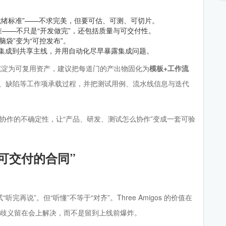
就绪标准”——不求完美，但要可估、可测、可切片。
——不只是“开发做完”，还包括质量与可交付性。
袋”变为“可控发布”。
集成到共享主线，并用自动化尽早暴露集成问题。
沉淀为可复用资产，建议把每道门的产出物固化为
模板+工作流
求池、迭代、缺陷等工作项承载过程，并把测试用例、流水线信息与迭代
色协作的不确定性，让“产品、研发、测试怎么协作”变成一套可验
可交付的合同”
说”。但“听懂”不等于“对齐”。Three Amigos 的价值在
把歧义留在会上解决，而不是留到上线前爆炸。